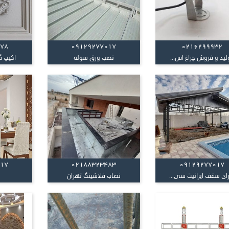
978
09129277017
0216299932
لید و فروش چراغ اس...
نصب ورق سوله
اکیپ گچ
017
02188323483
09129277017
رای سقف ایرانیت سی...
نصاب فلاشینگ تهران