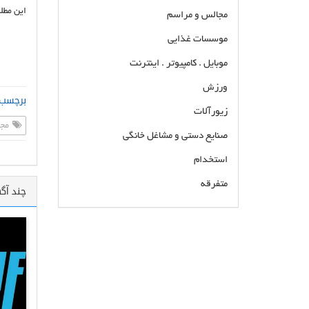
این مطل
مجالس و مراسم
موسسات غذایی
موبایل . کامپیوتر . اینترنت
ورزش
برچسب 
زیورآلات
مجر
صنایع دستی و مشاغل خانگی
استخدام
متفرقه
چند آگ
طراحی واجرای کاشی کاری.نما.سنگ
کاری.دیوارچینی.سفالچینی.آرماتوربندی.سیمانکاری
طراحی،اجرا سنگ،نما،کاشی،سرامیک،سنک
پله،موزایک،دیوار چینی،پلاسترو..