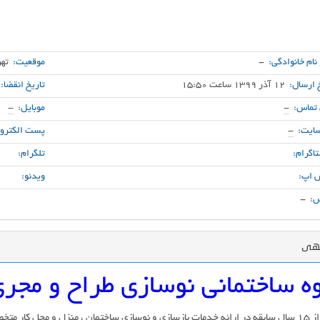
 نام خانوادگی:
-
موقعیت:
تهر
 ارسال:
12 آذر 1399 ساعت 15:50
تاریخ انقضا:
 تماس:
-
موبایل:
-
ایت:
-
پست الکترون
اگرام:
تلگرام:
 اپ:
ویدئو:
:
-
گهی
ه ساختمانی نوسازی طراح و مجر
با بیش از 15 سال سابقه در ارائه خدمات بازسازی و نوسازی ساختمان ، منزل و محل کار