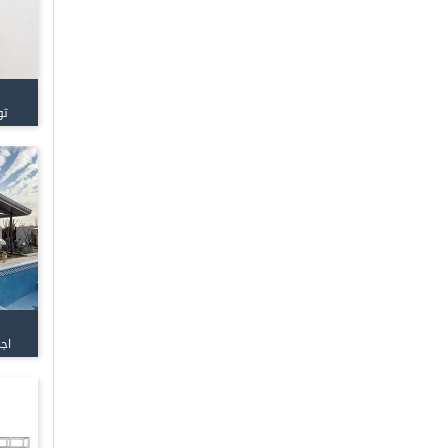
تو
اج