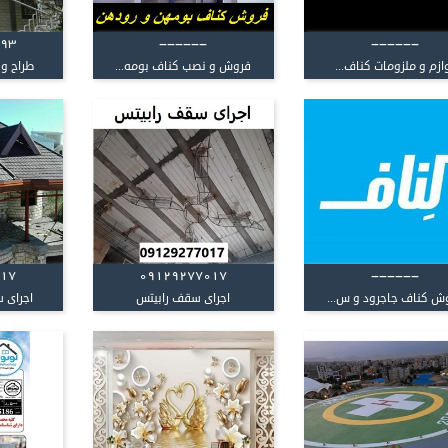
193
------
------
ازم و ملزومات کناف...
فروش و نصب کناف بومه...
طراح و 
017
09129277017
------
ش کناف جاجرود و س...
اجرای سقف رابیتس
اجرای س