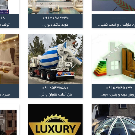
818
09130984330
------
ی طراحی و نصب کفپ...
خرید کاغذ دیواری
تولید و
09125435580
09154545037
وش درب و پنجره upv...
بتن آماده تهران و کر...
مجری د