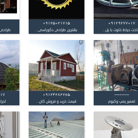
09125021715
09129277017
خت حیاط خلوت با پل...
بهترین طراحی دکوراسی...
طراحی و
017
09124282765
------
تعمیر پمپ وکیوم
قیمت خرید و فروش کان...
اجرا