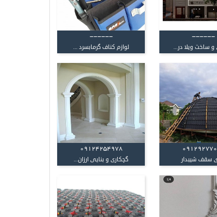
------
------
 ساخت ویلا در...
لوازم کناف گرمابسرد ...
09124254978
09129277
ی سقف شیبدار
گچکاری و بنایی ارزان...