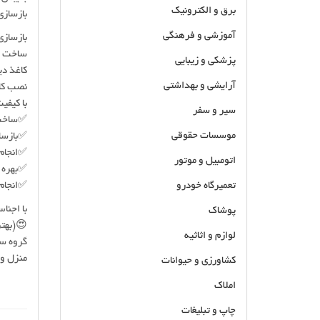
برق و الکترونیک
بازسازی
آموزشی و فرهنگی
بازسازی و نوس
ساخت ان
پزشکی و زیبایی
کاغذ دی
آرایشی و بهداشتی
نصب کا
با کیفی
سیر و سفر
✅ساخت 
موسسات حقوقی
✅بازساز
✅انجام 
اتومبیل و موتور
✅بهره گ
تعمیرگاه خودرو
✅انجام 
با اجنا
پوشاک
😍(بهتر
لوازم و اثاثیه
گروه سا
منزل و م
کشاورزی و حیوانات
املاک
چاپ و تبلیغات