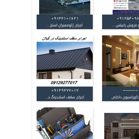
09132101621
09125409
 فروش رابیتس ...
اجرای ژئوممبران استخ...
09129277017
------
کوراسیون داخلی
اجرای سقف استندینگ د...