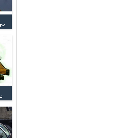
مجر
فر