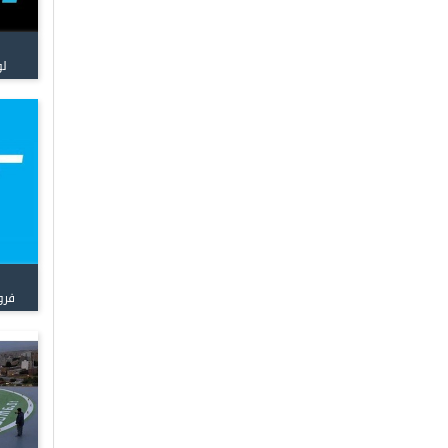
لو
فرو