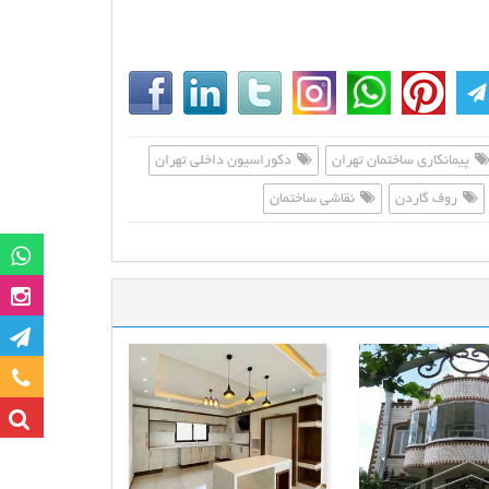
پیمانکاری ساختمان تهران
دکوراسیون داخلی تهران
روف گاردن
نقاشی ساختمان
گروه وات
صفحه این
کانا
تماس با ما