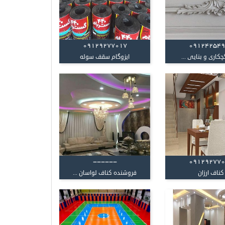
09129277017
09124254
کاری و بنایی ...
ایزوگام سقف سوله
------
09129277
کناف ارزان
فروشنده کناف لواسان ...