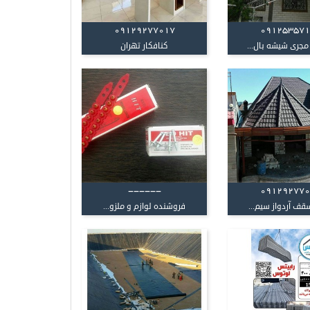
09129277017
09125357
مجری شیشه بال...
کنافکار تهران
------
09129277
قف آردواز سیم...
فروشنده لوازم و ملزو...