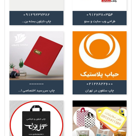
09129237382
09126380354
طراحی وب سایت و سئو
چاپ‌ نایلون‌ بسته بن...
------
02122822600
چاپ‌ سلفون در تهران
چاپ سررسید اختصاصی ا...