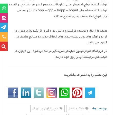
تولید کننده انواع فیلم های پلی اتیلن قابلیت مصرف در فرایند چاپ و لامینه
تولید کننده فیلم های opp – cpp – bopp – bopet متالایز و صدفی
چاپ انواع لفاف بسته بندی صنایع مختلف
هدف ما ارتقاء و توسعه ظرفیت و دانش بهره گیری از تکنولوژی مدرن در
تماس
ارائه راهکارهای نوین بسته بندی های انعطاف پذیر به صنایع مختلف در
کشور می باشد
در فروشگاه انواع نایلون حبابدار ضربه گیر عرضه می شود.این نایلون ها
حباب های برجسته ای بر روی خود دارند،
این مطلب را به اشتراک بگذارید:
برچسب ها:
بانک مشاغل
چاپ‌ نایلون در تهران