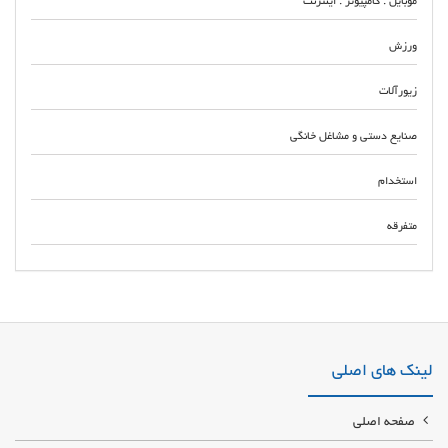
موبایل . کامپیوتر . اینترنت
ورزش
زیورآلات
صنایع دستی و مشاغل خانگی
استخدام
متفرقه
تولید و چاپ انواع نایلون نایلکس وسلفون در تهران چاپ انواع نایلون و نایلکس های
تبلیغاتی چاپ بر روی انواع پاکت های مقوایی و کاغذی تولید وچاپ انواع کیسه های
تبلیغاتی
لینک های اصلی
صفحه اصلی