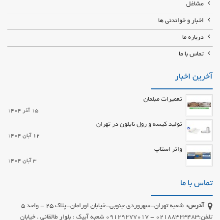
مشاغل
اخبار و خواندنی ها
درباره ما
تماس با ما
آخرین اخبار
تعمیرات مبلمان
15 آذر 1404
تولید کیسه و رول نایلون در تهران
12 آبان 1404
واتر استاپ
3 آبان 1404
تماس با ما
آدرس:
شعبه تهران-سهروردی جنوبی-خیابان اورامان-پلاک 25 - واحد 5
تلفن:02188323483 - 09129277017 شعبه آبیک : بلوار طالقانی . خیابان