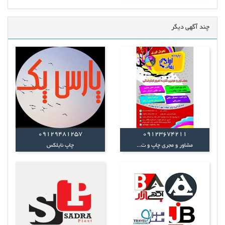
چند آگهی دیگر
09129481257
09123674211
مشاور و مجری چاپ و ت...
چاپ‌ نایلکس