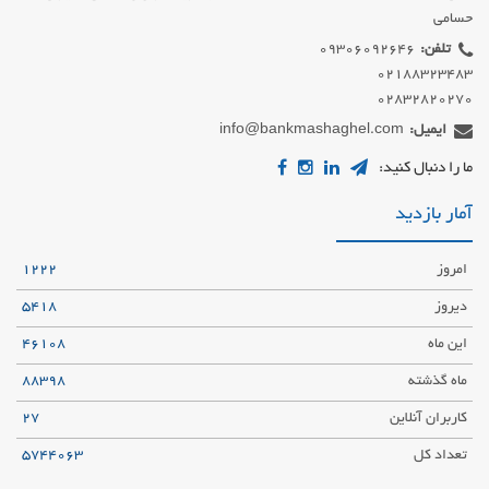
حسامی
تلفن:
02832820270
ایمیل:
info@bankmashaghel.com
ما را دنبال کنید:
آمار بازدید
امروز
1222
دیروز
5418
این ماه
46108
ماه گذشته
88398
کاربران آنلاین
27
تعداد کل
5744063