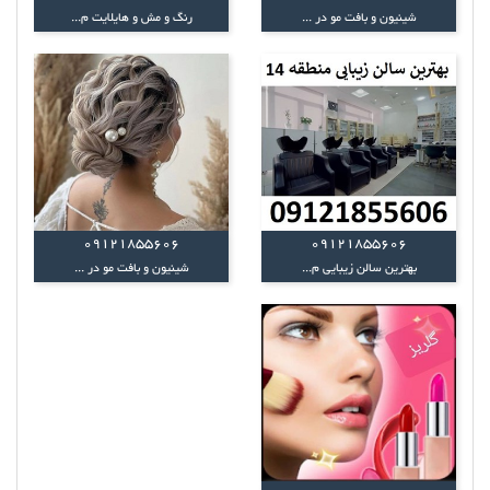
شینیون و بافت مو در ...
رنگ و مش و هایلایت م...
09121855606
09121855606
بهترین سالن زیبایی م...
شینیون و بافت مو در ...