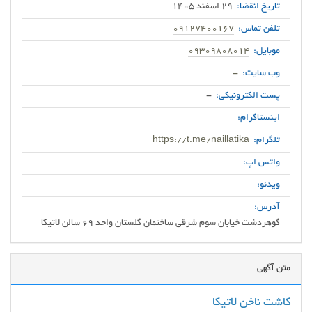
تاریخ انقضا:
29 اسفند 1405
تلفن تماس:
09127400167
موبایل:
09309808014
وب سایت:
-
پست الکترونیکی:
-
اینستاگرام:
تلگرام:
https://t.me/naillatika
واتس اپ:
ویدئو:
آدرس:
گوهردشت خیابان سوم شرقی ساختمان گلستان واحد ۶۹ سالن لاتیکا
متن آگهی
کاشت ناخن لاتیکا