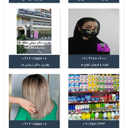
09121855606
09197660400
تولید و فروش انواع م...
بهترین سالن زیبایی م...
09121855606
0912581343