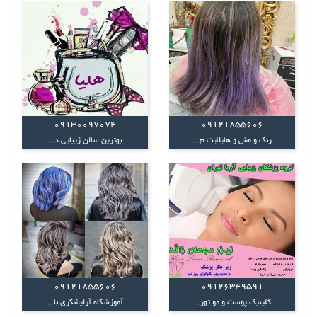
09130097074
09121855606
رنگ و مش و هایلایت م...
بهترین سالن زیبایی د...
09121855606
09126349591
کلینیک پوست و مو تهر...
آموزشگاه آرایشگری با...