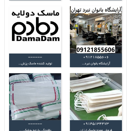
------
09121855606
آرایشگاه بانوان نبرد...
تولید کننده ماسک پزش...
------
۰۹۱۴۵۱۳۴۴۷۳
فروش عمده ماسک ارزان
بافندگی پارچه پوشکی ...