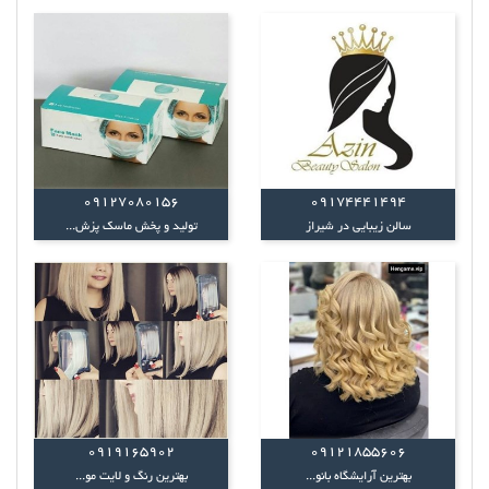
۰۹۱۲۷۰۸۰۱۵۶
09174441494
سالن زیبایی در شیراز
تولید و پخش ماسک پزش...
0919165902
09121855606
بهترین آرایشگاه بانو...
بهترین رنگ و لایت مو...