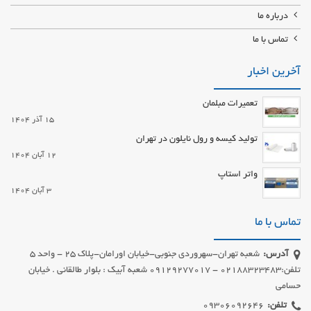
درباره ما
تماس با ما
آخرین اخبار
تعمیرات مبلمان
15 آذر 1404
تولید کیسه و رول نایلون در تهران
12 آبان 1404
واتر استاپ
3 آبان 1404
تماس با ما
آدرس:
شعبه تهران-سهروردی جنوبی-خیابان اورامان-پلاک 25 - واحد 5
تلفن:02188323483 - 09129277017 شعبه آبیک : بلوار طالقانی . خیابان
حسامی
تلفن: