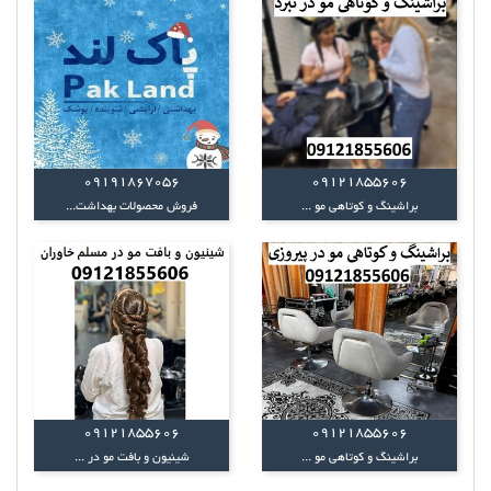
09191867056
09121855606
براشینگ و کوتاهی مو ...
فروش محصولات بهداشت...
09121855606
09121855606
براشینگ و کوتاهی مو ...
شینیون و بافت مو در ...