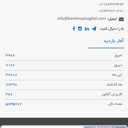
02832820270
ایمیل:
info@bankmashaghel.com
ما را دنبال کنید:
آمار بازدید
امروز
3967
دیروز
7162
این ماه
37807
ماه گذشته
88398
کاربران آنلاین
366
تعداد کل
5735762
حریم شخصی کاربران
قوانین و مقررات
نقشه سایت
خبرخوان