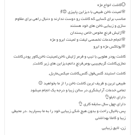
💮کاشت انواع مژه
🌸لمینت ناخن طبیعی با دیزاین پاییزی 😍💃
مناسب برای کسایی که کاشت رو دوست ندارند و دنبال راهی برای مقاوم
سازی و زیبایی ناخن های خود هستند
🌸ژلیش فرنچ مخوص خاص پسندان
🌸انجام خدمات تخصصی لیفت و لمینت ابرو و مژه
🌸بوتاکس مژه و ابرو
کاشت پودر هلویی با تیپ و فرمر ژلیش ناخن,لمینیت ناخن,کاور پودر,کاشت
نمازی,کاشت گریم,بیبی بومر,فرنچ دائم,دیزاین های زیر کاشت,
کاشت استیند گلس,فول گلس,کاشت میکس,ماربل,
طبیعی ترین و ظریف ترین کاشت ناخن را از ما بخواهید 😊
تمامی خدمات آرایشگری در سالن زیبا و درجه یک انجام میشود
دارای تابلو👌
دارای چهل سال سابقه کاری 👌
پس باخیال راحت و بدون هیچ شکی زیبایی خود را به ما بسپارید .در محیطی
زیبا و کاملا بهداشتی
زن، لایق زیبایی