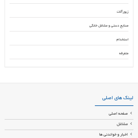
زیورآلات
صنایع دستی و مشاغل خانگی
استخدام
متفرقه
انواع خدمات ناخن با بهترین مواد و تضمینی بدون لیفت وهوا به صورت حرفه ای در
مکان مجزاو رعایت پروتکل های بهداشتی خدمات تخصصی ناخن کاشت پودر.کاشت
ژل لمینت.ژلیش مانیکور.پدیکور
لینک های اصلی
صفحه اصلی
مشاغل
اخبار و خواندنی ها