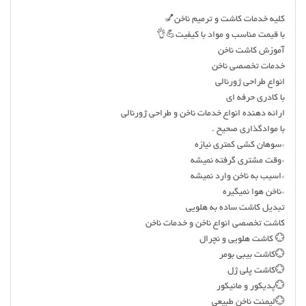
کلیه خدمات کاشت و ترمیم ناخن💅
با قیمت مناسب و مواد با کیفیت💪👌
آموزش کاشت ناخن
خدمات تخصصی ناخن
انواع طراحی ژورنالی
با کادری حرفه ای
ارائه دهنده انواع خدمات ناخن و طراحی ژورنالی
با موادگذاری صحیح .
*سوهان کشی کمتری نیازه
*وقت مشتری گرفته نمیشه
*اسیب به ناخن وارد نمیشه
*ناخن هوا نمیگیره
تبدیل کاشت ساده به هلویی
کاشت تخصصی انواع ناخن و خدمات ناخن
💮 کاشت هلویی و نچرال
💮کاشت بیبی بومر
💮کاشت پلی ژل
💮پدیکور و مانیکور
💮لیمنت ناخن طبیعی