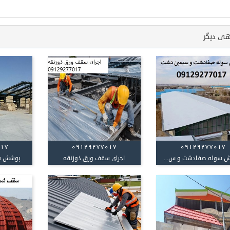
هی دیگر
017
09129277017
09129277017
 سوله صفادشت و س...
اجرای سقف ورق ذوزنقه
پوشش س