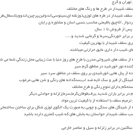
تهران و کرج
قف شیبدار در طرح ها و رنگ های مختلف
سقف شیبدار در طره های لوزی,ذوزنقه ای,سینوسی,اندولین,پرچین,اندوویلا,سفال,طر
ردواز , الاچیق باقیمتی مناسب ,نسبی اسان و مشاوره ی رایان
 از فروش تا 1 سال
ر برابر خوردگی,سرما و گرمایی شدید و.....
رق سقف شیبدار با بهترین کیفیت
ی شیب دار داری عایق حرارتی میباشند
 از سقف های شیروانی مدرن با طرح های روز دنیا با عث زیبایی محل زندگی شما می ش
کننده نور خورشید در مناطق گرم سیر
ده از پنل هایی خورشیدی بر روی سقف در مناطق سرد سیر
شینگل از قیر و سک لایه ضد اب,سنگدانه های رنگی و شن هایی مرغوب
حکم ,دارای تنوع رنگی و طرح مختلف
 در برابر باران شدید ,برف,طوفان,گرما,سرما,زلزله و حوادثی دیگر
 ترمیم سقف با استفاده از با کیفیت ترین مواد
 از شینگل های سنگی و چوبی به صورت یک الگوی لوزی شکل برای ساختن ساختمانی رو
صب سقف شیبدار حواستان به بخش های که شیب کمتری دارند باشید
اکنین در برابر زلزله و سیل و عناصر خارجی