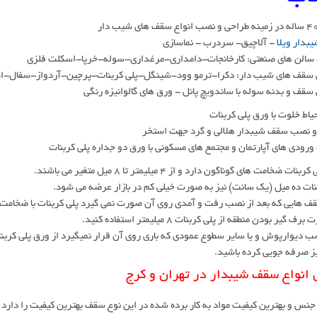
بدار ویلا
- آلاچیق- سردرب - نماسازی
 سالن های صنعتی: کارخانجات-دامداری-مرغداری-سوله-خرپا-اسکلت فلزی
قف های شیب دار: دکرا-ترمو وود-شینگل-پلی کربنات-پرچین-آردواز-سفال-ای
ف و بدنه سوله با ساندویچ پانل - ورق های گالوانیزه رنگی
یاط خلوت با ورق پلی کربنات
 نصب سقف شیبدار هلالی و گرد جهت استخر
ورودی های آپارتمان و مجتمع های مسکونی با ورق دو جداره پلی کربنات
ات ضخامت های گوناگون دارد و از 4 میلیمتر تا 8 میل متغیر می باشند.
نات ده میل (یک سانت) نیز به صورت خیلی کم در بازار عرضه می شود.
 هایی که بعد از نصب رفت و آمدی روی آن صورت نمی گیرد پلی کربنات با ضخامت 5 یا 6 میل کفایت می کند.
ف گیر بودن منطقه از پلی کربنات 8 میلیمتر استفاده کنید.
ز صرفه جویی کرده باشید.
 انواع سقف شیبدار در تهران و کرج
جنس و بهترین کیفیت مواد به کار برده شده در این نوع سقف بهترین کیفیت را دارد