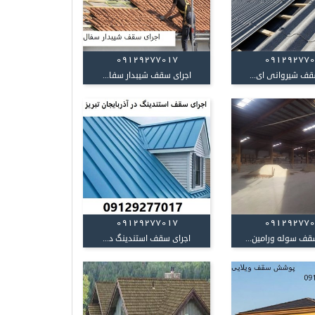
09129277017
09129277
قف شیروانی ای...
اجرای سقف شیبدار سفا...
09129277017
09129277
 سوله ورامین...
اجرای سقف استندینگ د...