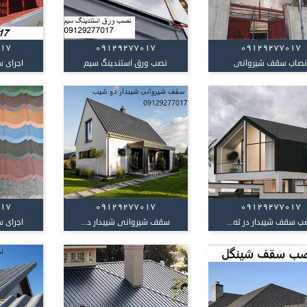
017
09129277017
09129277017
صاب سقف شیروانی
نصب ورق استندینگ سیم
اجرای س
017
09129277017
09129277017
ب سقف شیبدار در ته...
سقف شیروانی شیبدار د...
اجرای س