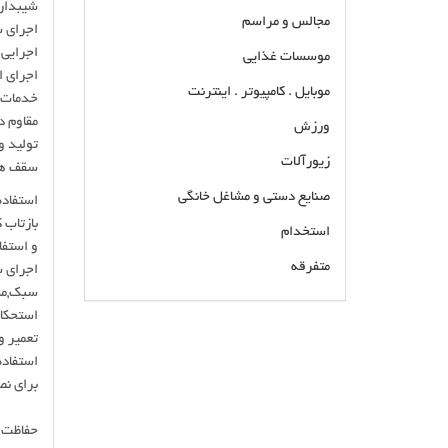
شیبدار 
مجالس و مراسم
اجرای س
اجرایی 
موسسات غذایی
اجرای ا
موبایل . کامپیوتر . اینترنت
خدمات پس
مقاوم د
ورزش
تولید و
زیورآلات
سقف ها
صنایع دستی و مشاغل خانگی
استفاده
بازتاب 
استخدام
و استفا
متفرقه
اجرای 
سبک,مست
استحکام
نصب پلی کربنات برای سقف استخر مجری پوشش
تعمیر و
پلی کربنات برای سقف هلالی اجرای ورق پلی کربنات
استفاده
برای تراس و حیاط خلوت خرید و فروش ورق پلی
برای ن
کربنات ایرانی و خارجی نصاب پلی کربنات تهران و
کرج و لواسان
حفاظت س