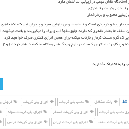
ر استحکام نقش مهمی در زیبایی ساختمان دارد
صرف جویی در مصرف انرژی
 زیبایی محبوب و پرطرفدار
دار زیبا و کاربردی است و فقط مخصوص جاهایی سرد و پرباران نیست بلکه جاهای که
ن سقف ها بحاطر ظاهری که دارند جلوی نفوذ اب و برف را میگیریند و باعث میشون
یی که گرم هست گرمارو بازتاب میکنه برای همین انرژی کمتری صرف خواهید کرد
ه و پرکاربرد با بهترین کیفیت در طرح و رنگ هایی مختلف با کیفیت های درجه 1و 2
ب را به اشتراک بگذارید:
ها:
بانک مشاغل
نصب پلی کربنات
اجرای پلی کربنات
فروش پلی
ی نصب پلی کربنات
اجرای پلی کربنات استخر
اجرای پلی کربنات سوله
ای پلی کربنات سقف
اجرای پلی کربنات ارزان
اجرای پلی کربنات تراس