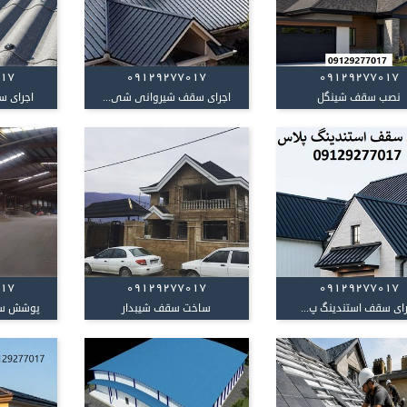
017
09129277017
09129277017
نصب سقف شینگل
اجرای سقف شیروانی شی...
اجرای س
017
09129277017
09129277017
رای سقف استندینگ پ...
ساخت سقف شیبدار
پوشش سقف