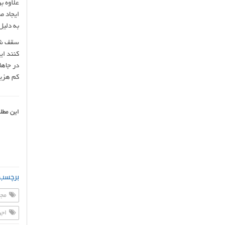
علاوه ب
ایجاد 
به دلیل
سقف شیب
کنند ای
در جاها
کم هزین
این مطل
برچسب 
مجر
اجر