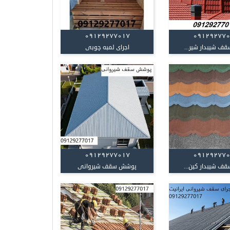
09129277017
09129277
قف شیبدار شیر...
اجرای لمبه چوبی
09129277017
09129277
قف شیبدار کین...
پوشش سقف شیروانی