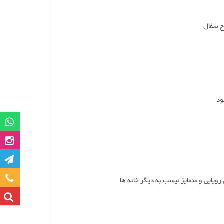
ح سفال
ود
گروه وات
صفحه این
کانا
تماس با ما
یایی و متمایز نیسب به دیگر خانه ها