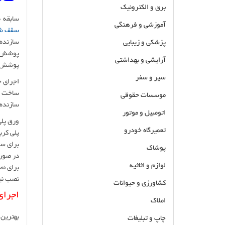
برق و الکترونیک
سابقه 40 ساله در زمینه طراحی و نصب انواع سقف های شیب دار
آموزشی و فرهنگی
سقف شی
سازنده
پزشکی و زیبایی
پوشش س
آرایشی و بهداشتی
پوشش سق
سیر و سفر
اجرای ح
ساخت و
موسسات حقوقی
سازنده 
اتومبیل و موتور
ورق پلی کربن
تعمیرگاه خودرو
پلی کرب
برای سقف
پوشاک
در صورت بر
لوازم و اثاثیه
نصب نی
کشاورزی و حیوانات
اجرای
املاک
بهترین 
چاپ و تبلیغات