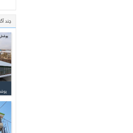
چند آگ
پوشش