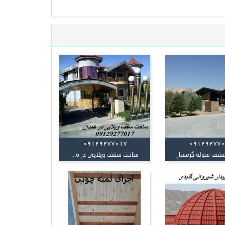
09129277017
09129277
قف سوله گرمسار
ساخت سقف ویلایی در ه...