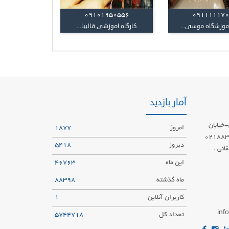
09101950556
09111117
آموزشگاه موسی...
کارگاه اموزشی قالیبا...
آمار بازدید
خیابان
امروز
1877
احد 5 تلفن:02188323483
دیروز
5418
القانی .
این ماه
46763
ماه گذشته
88398
کاربران آنلاین
1
in
تعداد کل
5744718