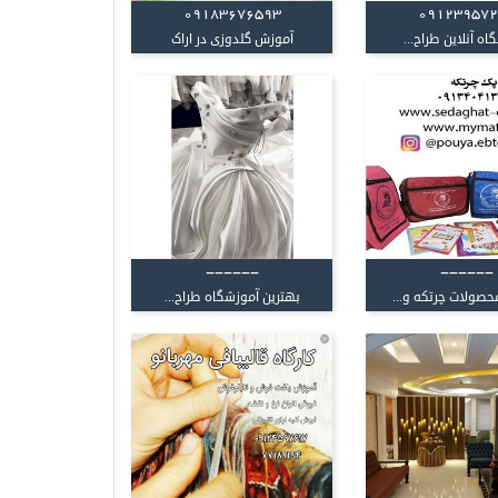
09183676593
09123957
اه آنلاین طراح...
آموزش گلدوزی در اراک
------
------
صولات چرتکه و...
بهترین آموزشگاه طراح...