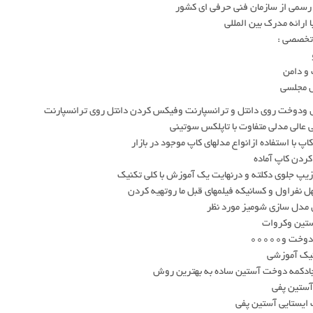
 رسمی از سازمان فنی حرفی ای کشور
ا ارائه مدرک بین المللی
خصصی :
 دامن
 مجلسی
ودوخت روی دانتل و ترانسپارنت وفیکس کردن دانتل روی ترانسپارنت
عالی مدلی متفاوت با تاپلکس سوتینی
پ با استفاده ازانواع مدلهای کاپ موجود در بازار
ردن کاپ آماده
پ جلوی دکلته و درنهایت یک آموزش با کلی تکنیک
ل نفراول و کسانیکه فیلمهای قبل ما روتهیه کردن
مدل سازی شومیز مورد نظر
ستین وکروات
ت و۰۰۰۰۰
نیک آموزشی
جادکمه دوخت آستین ساده به بهترین روش
ستین پفی
ایستایی آستین پفی