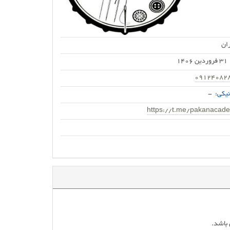
ان
31 فروردین 1406
09124082
یکی:
-
https://t.me/pakanacad
 باشد.