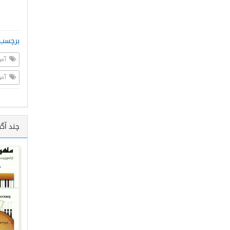
برچسب 
آمو
آمو
چند آگ