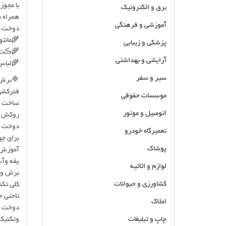
با مجوز
برق و الکترونیک
همراه ب
آموزشی و فرهنگی
دوخت ت
🌾مانتو
پزشکی و زیبایی
🌾ڪت و
آرایشی و بهداشتی
🌾لباس
سیر و سفر
🔷برش 
فنرکشی 
موسسات حقوقی
ساخت کا
اتومبیل و موتور
روکش ک
دوخت زی
تعمیرگاه خودرو
برای چه
پوشاک
آموزش 
یقه وآ
لوازم و اثاثیه
برش ودوخ
کشاورزی و حیوانات
کلی تک
تاحتی 
املاک
دوخت آ
چاپ و تبلیغات
وتکنیک 