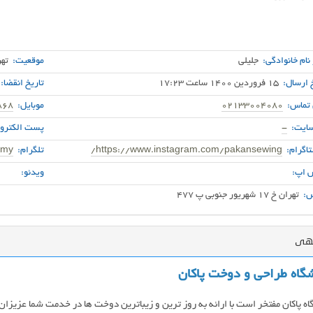
 نام خانوادگی:
جلیلی
موقعیت:
تهر
 ارسال:
15 فروردین 1400 ساعت 17:23
تاریخ انقضا:
 تماس:
02133004080
موبایل:
868
ایت:
-
پست الکترون
اگرام:
https://www.instagram.com/pakansewing/
تلگرام:
emy
 اپ:
ویدئو:
:
تهران خ ۱۷ شهریور جنوبی پ ۴۷۷
گهی
گاه طراحی و دوخت پاکان
ه پاکان مفتخر است با ارائه به روز ترین و زیباترین دوخت ها در خدمت شما عزیزان