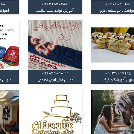
215
09121857457
09376041151
وزشگاه موسیقی کرج
آموزش تولید سکه ماند...
آموزشگ
09184404023
09139197145
ترین آموزشگاه کیک ...
آموزش قالیبافی تضمی...
فروش مح