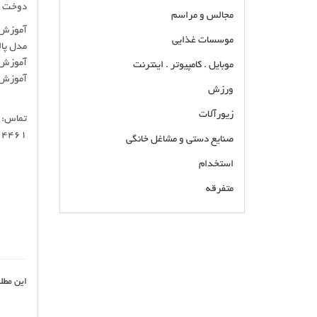
دوخت مچ
مجالس و مراسم
آموزش 
موسسات غذایی
مدل پا
آموزش 
موبایل . کامپیوتر . اینترنت
آموزش 
ورزش
زیورآلات
تماس:
14461
صنایع دستی و مشاغل خانگی
استخدام
متفرقه
آموزش خیاطی مبتدی و متد تجاری سایز بندی همراه
با مدرک از سازمان آموزش فنی و حرفه ای طراحی و
اجرای الگو سازی اسپانیایی مخصوص لباسهای
دکلته، عروس و شب تکنیک های دوخت و برش
این مطل