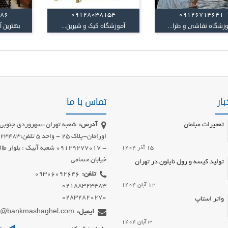
086
09128038154
09126714641
زشگاه نقاشی و طرا...
آموزشگاه کیک و شیرین...
بهترین 
بار
تماس با ما
تعمیرات مبلمان
آدرس:
شعبه تهران-سهروردی جنوبی-
اورامان-پلاک 25 - و
15 آذر 1404
- 09129277017 شعبه آبیک : بلوار ط
خیابان حسامی
تولید کیسه و رول نایلون در تهران
تلفن:
12 آبان 1404
02832820270
واتر استاپ
ایمیل:
fo@bankmashaghel.com
3 آبان 1404