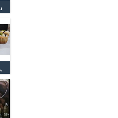
آم
به