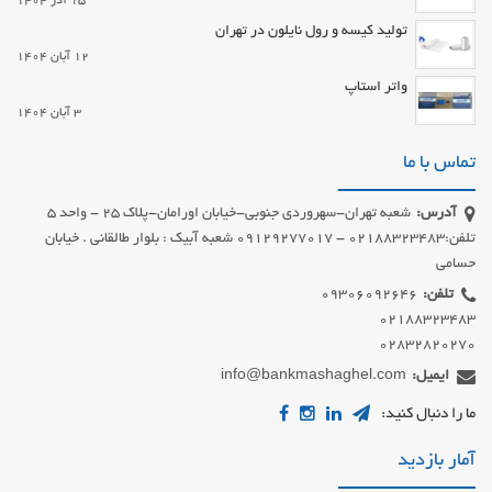
15 آذر 1404
تولید کیسه و رول نایلون در تهران
12 آبان 1404
واتر استاپ
3 آبان 1404
تماس با ما
آدرس:
شعبه تهران-سهروردی جنوبی-خیابان اورامان-پلاک 25 - واحد 5
تلفن:02188323483 - 09129277017 شعبه آبیک : بلوار طالقانی . خیابان
حسامی
تلفن:
02832820270
ایمیل:
info@bankmashaghel.com
ما را دنبال کنید:
آمار بازدید