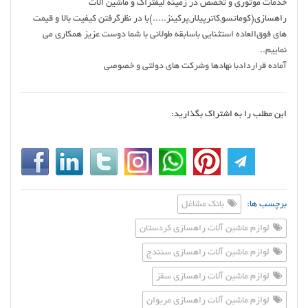
خدمات موتوری و تخصص در زمینه لیفتراک و ماشین الات
راهسازی(کوماتسو,کاترپیلار,پرکینز.....)با در نظرگرفتن کیفیت بالا و قیمت
های فوق‌العاده استثنایی باسابقه طولانی با شما دوست عزیز همکاری می
نماییم..
آماده قراردادبا نهادها وشرکت های دولتی و خصوصی
این مطلب را به اشتراک بگذارید:
برچسب ها:
بانک مشاغل
لوازم ماشین آلات راهسازی کردستان
لوازم ماشین آلات راهسازی سنندج
لوازم ماشین آلات راهسازی سقز
لوازم ماشین آلات راهسازی مریوان