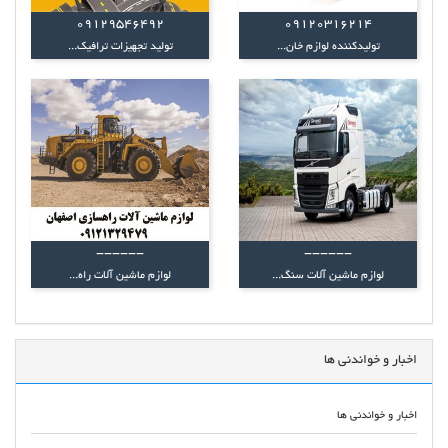
09129546492
09120316214
توليدکننده لوازم خان...
تولید تجهیزات ترافیک...
------
------
لوازم ماشین آلات سنگ...
لوازم ماشین آلات راه...
اخبار و خواندنی ها
اخبار و خواندنی ها