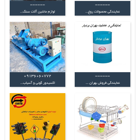
------
------
نمایندگی محصولات روغ...
لوازم ماشین آلات سنگ...
09136060772
------
نمایندگی فروش بهران ...
اکسیدور گونی و آسیاب...