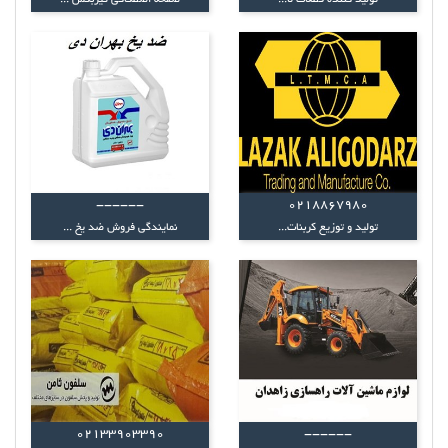
------
0218867980
تولید و توزیع کربنات...
نمایندگی فروش ضد یخ ...
02133903390
------