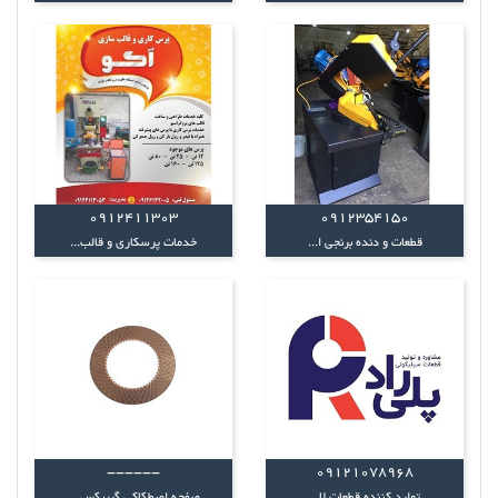
0912411303
0912354150
قطعات و دنده برنجی ا...
خدمات پرسکاری و قالب...
------
09121078968
تولید کننده قطعات لا...
صفحه اصطکاکی گیربکس ...