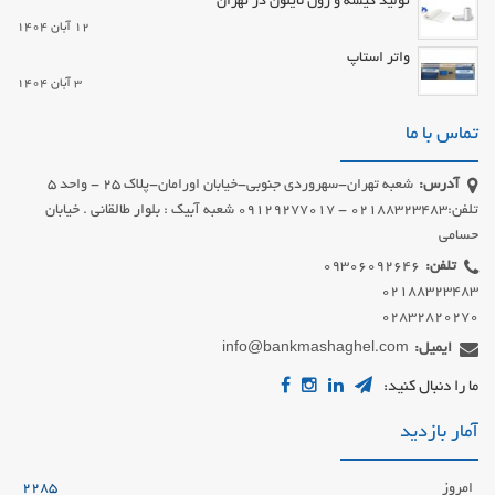
تولید کیسه و رول نایلون در تهران
12 آبان 1404
واتر استاپ
3 آبان 1404
تماس با ما
آدرس:
شعبه تهران-سهروردی جنوبی-خیابان اورامان-پلاک 25 - واحد 5
تلفن:02188323483 - 09129277017 شعبه آبیک : بلوار طالقانی . خیابان
حسامی
تلفن:
02832820270
ایمیل:
info@bankmashaghel.com
ما را دنبال کنید:
آمار بازدید
امروز
2285