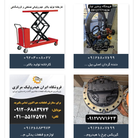
09204008027
09126807699
دنده گردان اصلی بیل ...
کارخانه تولید بالابر...
09126883974
09126807699
گیربکس چرخ با هیدروم...
لوازم و قطعات یدکی م...