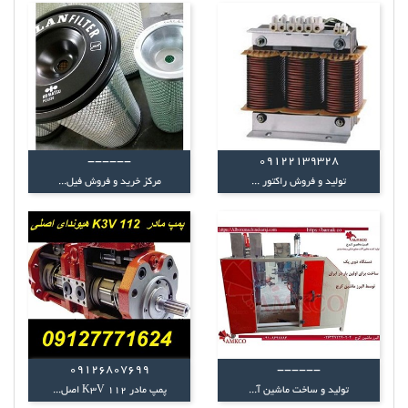
------
09122139328
تولید و فروش راکتور ...
مرکز خرید و فروش فیل...
09126807699
------
تولید و ساخت ماشین آ...
پمپ مادر K3V 112 اصل...