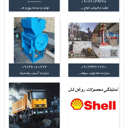
------
09122139328
تولید و فروش انواع ر...
تولید و عرضه پیچ و م...
09136060772
09124321770
سازنده خط توليد سولف...
سازنده آسیاب پلاستیک