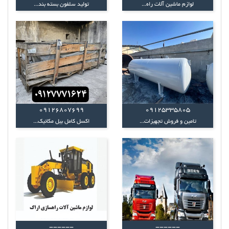
لوازم ماشین آلات راه...
تولید سلفون بسته بند...
09126807699
09125335805
تامین و فروش تجهیزات...
اکسل کامل بیل مکانیک...
------
------