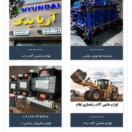
------
------
سازنده خط تولید پلاس...
لوازم ماشین آلات راه...
09122139328
------
لوازم ماشین آلات راه...
تولید و فروش ترانس ا...