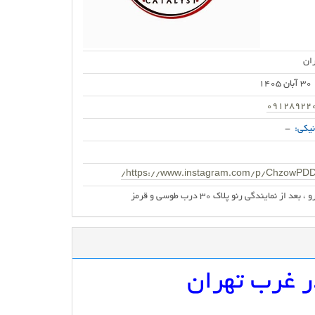
ان
30 آبان 1405
09128922
یکی:
-
https://www.instagram.com/p/ChzowPDD
ندگی رنو پلاک 30 درب طوسی و قرمز
در غرب تهران