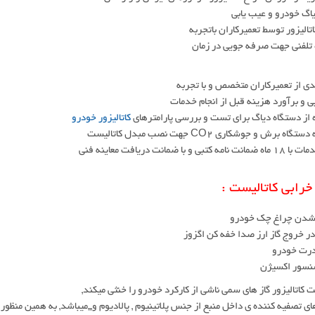
یاگ خودرو و عیب یابی
اتالیزور توسط تعمیرکاران باتجربه
 تلفنی جهت صرفه جویی در زمان
دی از تعمیرکاران متخصص و با تجربه
ی و برآورد هزینه قبل از انجام خدمات
 از دستگاه دیاگ برای تست و بررسی پارامترهای
کاتالیزور خودرو
اه برش و جوشکاری CO2 جهت نصب مبدل کاتالیست
ه کتبی و با ضمانت دریافت معاینه فنی
 خرابی کاتالیست :
دن چراغ چک خودرو
ر خروج گاز ارز صدا خفه کن اگزوز
رت خودرو
نسور اکسیژن
ت کاتالیزور گاز های سمی ناشی از کارکرد خودرو را خنثی میکند,
ی تصفیه کننده ی داخل منبع از جنس پلاتینیوم , پالادیوم و,,,میباشد, به همین منظور 