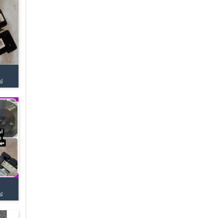
تع
تع