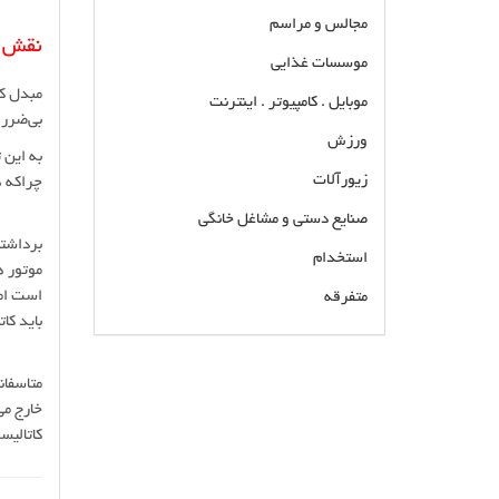
مجالس و مراسم
نقش ک
موسسات غذایی
مبدل کا
موبایل . کامپیوتر . اینترنت
بی‌ضرر
ورزش
به این 
زیورآلات
چراکه ه
صنایع دستی و مشاغل خانگی
برداشتن
استخدام
موتور ه
است اما
متفرقه
باید ک
مرکز خرید و فروش و تعمیر و تعویض کاتالیزور
متاسفان
خودروهای ایرانی و وارداتی در غرب تهران با
خارج می
ضمانت 18 ماه گارانتی قطعات و لوازم و خدمات و
کاتالیس
دیاگ کاتالیزور انواع خودرو تعمیرگاه تخصصی
کاتالیزور اتومبیل