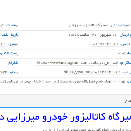
 نام خانوادگی:
تعمیرگاه کاتالیزور میرزایی
موقعیت:
تهر
 ارسال:
10 شهریور 1401 ساعت 08:08
تاریخ انقضا:
 تماس:
09998922049
موبایل:
049
ایت:
-
پست الکترون
اگرام:
https://www.instagram.com/catalyst_mirzai
تلگرام:
 اپ:
https://wa.me/989128922049
ویدئو:
8yc/
:
تهران - اتوبان شیخ فضل‌الله نوری به سمت کرج ، بعد از خیابان چوب تراش لاین کندرو ، بعد از نمای
گهی
یرگاه کاتالیزور خودرو میرزایی 
ید و فروش انواع کاتالیزور خودروهای ایرانی و وارداتی