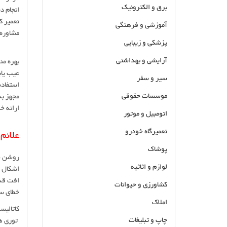
برق و الکترونیک
انجام د
تعمیر ک
آموزشی و فرهنگی
مشاوره
پزشکی و زیبایی
آرایشی و بهداشتی
بهره من
عیب یاب
سیر و سفر
استفاده
موسسات حقوقی
مجهز به دستگ
ارائه خدمات با 18 ماه ضمانت نام
اتومبیل و موتور
تعمیرگاه خودرو
علائم
پوشاک
روشن ش
لوازم و اثاثیه
اشکال د
افت قد
کشاورزی و حیوانات
خطای س
املاک
کاتالیس
چاپ و تبلیغات
توری ها