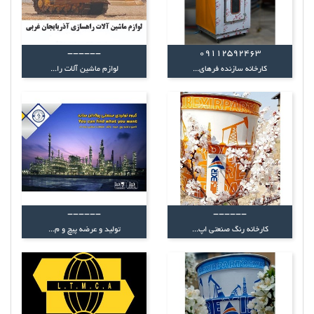
------
09112592463
کارخانه سازنده فرهای...
لوازم ماشین آلات را...
------
------
کارخانه رنگ صنعتی اپ...
تولید و عرضه پیچ و م...