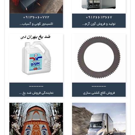
09136060772
09126613667
تولید و فروش آون آزم...
اکسیدور گونی و آسیاب...
------
------
فروش کلاچ کشتی‌ سازی
نمایندگی فروش ضد یخ ...