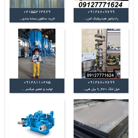
02155213879
09126807699
رادیاتور هیدرولیک اص...
خرید سلفون بسته بندی...
09128110285
09126807699
میل لنگ 430_9 بیل هی...
تولید و تعمیر میکسر ...