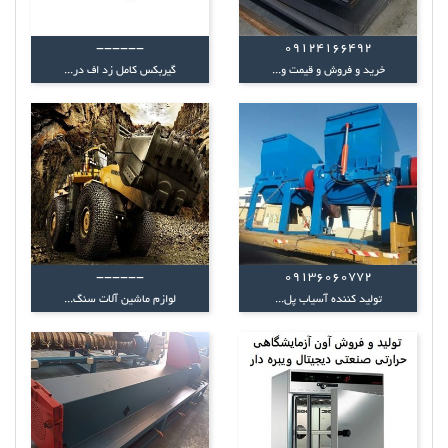
------
09124166492
خرید و فروش و قیمت و...
گیربکس کامل زد اف در...
------
09136060772
تولید کننده آسیاب پل...
لوازم ماشین آلات سنگ...