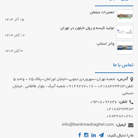
تعمیرات مبلمان
15 آذر 1404
تولید کیسه و رول نایلون در تهران
12 آبان 1404
واتر استاپ
3 آبان 1404
تماس با ما
آدرس:
شعبه تهران-سهروردی جنوبی-خیابان اورامان-پلاک 25 - واحد 5
تلفن:02188323483 - 09129277017 شعبه آبیک : بلوار طالقانی . خیابان
حسامی
تلفن:
02832820270
ایمیل:
info@bankmashaghel.com
ما را دنبال کنید: