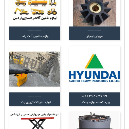
------
------
فروش ایمپلر
لوازم ماشین آلات راه...
------
09126807699
وارد کننده لوازم یدک...
تولید شیلنگ تزریق بت...