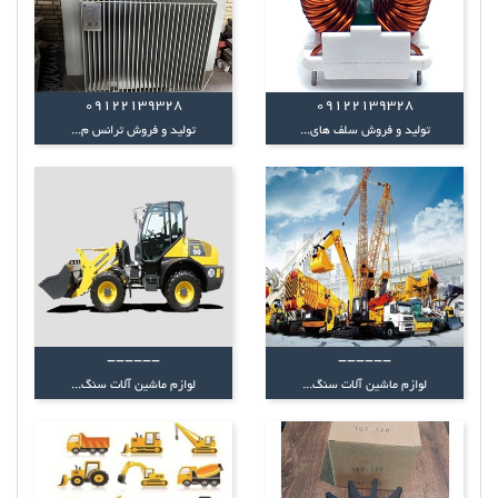
09122139328
09122139328
تولید و فروش سلف های...
تولید و فروش ترانس م...
------
------
لوازم ماشین آلات سنگ...
لوازم ماشین آلات سنگ...