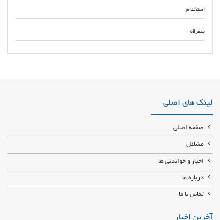
استخدام
متفرقه
تولید و چاپ سلفون، نایلون، ترس،نایلکس، استرج، لبه چسب، اتوکلاو، زباله
بنددار، زباله دولایه، پالت بند تولید کننده انواع نایلون و نایلکس شیرینگ واسترج
و سلفون شیلنگ های آبیاری و نایلون های عریض و uv دار
لینک های اصلی
صفحه اصلی
مشاغل
اخبار و خواندنی ها
درباره ما
تماس با ما
آخرین اخبار