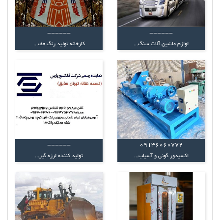
------
------
لوازم ماشین آلات سنگ...
کارخانه تولید رنگ حف...
------
09136060772
اکسیدور گونی و آسیاب...
تولید کننده لرزه گیر...