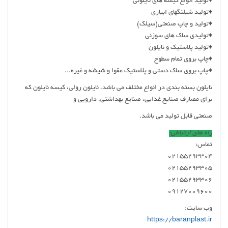
♦️تولید انواع کیسه های نایلونی
♦️تولید شیلنگهای ابیاری
♦️تولید و چاپ صنعتی(سیلک)
♦️تولیدی ساک های سوزنی
♦️تولید پلاستیک و نایلون
♦️چاپ بروی تمام سطوح
♦️چاپ بروی ساک دستی و پلاستیک مقوا و شیشه و غیره...
نایلون بسته بندی در انواع مختلف می باشد، نایلون رولی، کیسه نایلون که
برای مصارف صنایع غذایی، صنایع بهداشتی، دارویی و
صنعتی قابل تولید می باشد.
راه های ارتباطی:
تماس:
02155293304
02155293305
02155293306
09127009600
وب سایت:
https://baranplast.ir