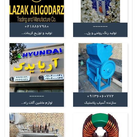
0218867980
------
تولید رنگ روغنی و پل...
تولید و توزیع کربنات...
------
09136060772
سازنده آسیاب پلاستیک
لوازم ماشین آلات راه...