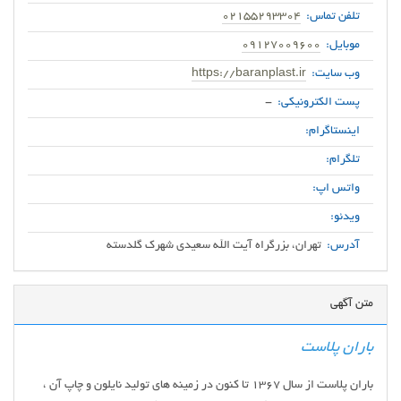
تلفن تماس:
02155293304
موبایل:
09127009600
وب سایت:
https://baranplast.ir
پست الکترونیکی:
-
اینستاگرام:
تلگرام:
واتس اپ:
ویدئو:
آدرس:
تهران، بزرگراه آیت الله سعیدی شهرک گلدسته
متن آگهی
باران پلاست
باران پلاست از سال ۱۳۶۷ تا کنون در زمینه های تولید نایلون و چاپ آن ،