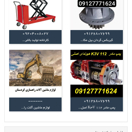
09204008027
09126807699
گیربکس گردان بیل مکا...
کارخانه تولید بالابر...
------
09126807699
پمپ مادر K3V 112 اصل...
لوازم ماشین آلات را...